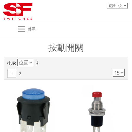
菜單
按動開關
排序
2
1