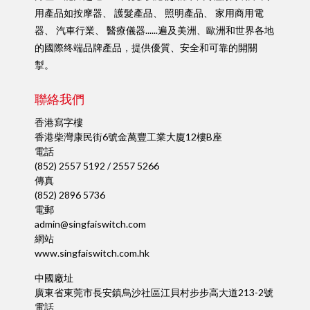
用產品如按摩器、 護髮產品、 照明產品、 家用商用電
器、 汽車行業、 醫療儀器......遍及美洲、歐洲和世界各地
的國際终端品牌產品，提供優質、安全和可靠的開關
掣。
聯絡我們
香港寫字樓
香港柴灣康民街6號金萬豐工業大廈12樓B座
電話
(852) 2557 5192 / 2557 5266
傳真
(852) 2896 5736
電郵
admin@singfaiswitch.com
網站
www.singfaiswitch.com.hk
中國廠址
廣東省東莞市長安鎮烏沙社區江貝村步步高大道213-2號
電話