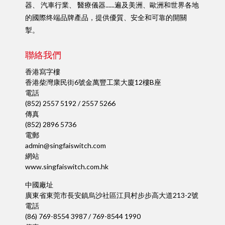
器、 汽車行業、 醫療儀器......遍及美洲、歐洲和世界各地
的國際终端品牌產品，提供優質、安全和可靠的開關
掣。
聯絡我們
香港寫字樓
香港柴灣康民街6號金萬豐工業大廈12樓B座
電話
(852) 2557 5192 / 2557 5266
傳真
(852) 2896 5736
電郵
admin@singfaiswitch.com
網站
www.singfaiswitch.com.hk
中國廠址
廣東省東莞市長安鎮烏沙社區江貝村步步高大道213-2號
電話
(86) 769-8554 3987 / 769-8544 1990